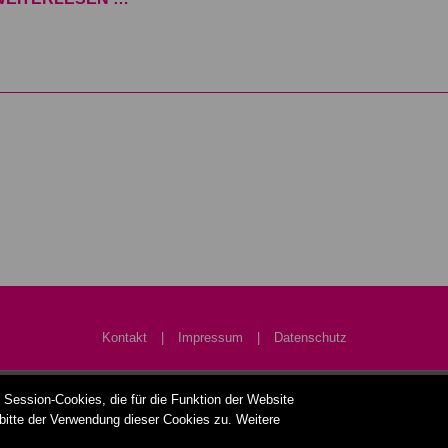
Kontakt
|
Impressum
|
Datenschutz
 Session-Cookies, die für die Funktion der Website
© 2026 HG Projektgesellschaft mbH
bitte der Verwendung dieser Cookies zu. Weitere
Webdesign & Umsetzung: Kiehr Design GmbH Otterndorf